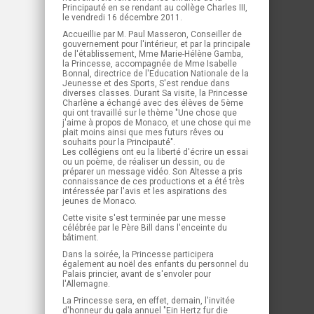
Principauté en se rendant au collège Charles III,
le vendredi 16 décembre 2011.
Accueillie par M. Paul Masseron, Conseiller de
gouvernement pour l'intérieur, et par la principale
de l'établissement, Mme Marie-Hélène Gamba,
la Princesse, accompagnée de Mme Isabelle
Bonnal, directrice de l'Education Nationale de la
Jeunesse et des Sports, S'est rendue dans
diverses classes. Durant Sa visite, la Princesse
Charlène a échangé avec des élèves de 5ème
qui ont travaillé sur le thème "Une chose que
j'aime à propos de Monaco, et une chose qui me
plait moins ainsi que mes futurs rêves ou
souhaits pour la Principauté".
Les collégiens ont eu la liberté d'écrire un essai
ou un poème, de réaliser un dessin, ou de
préparer un message vidéo. Son Altesse a pris
connaissance de ces productions et a été très
intéressée par l'avis et les aspirations des
jeunes de Monaco.
Cette visite s'est terminée par une messe
célébrée par le Père Bill dans l'enceinte du
bâtiment.
Dans la soirée, la Princesse participera
également au noël des enfants du personnel du
Palais princier, avant de s'envoler pour
l'Allemagne.
La Princesse sera, en effet, demain, l'invitée
d'honneur du gala annuel "Ein Hertz fur die