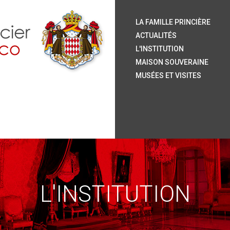
S.
S.
S.
S.
Le
Ar
H
Or
La
Le
L
La
Ja
Le
Pu
Ve
LA FAMILLE PRINCIÈRE
P
P
ACTUALITÉS
L'INSTITUTION
MAISON SOUVERAINE
MUSÉES ET VISITES
L'INSTITUTION