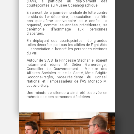
(FAM), a participé au déploiement des
courtepointes au Musée Océanographique.
En amont de la journée mondiale de lutte contre
le sida du 1er décembre, l'association - qui fête
son quinzième anniversaire cette année - a
organisé, comme les années précédentes, sa
cérémonie d'hommage aux personnes
disparues.
En déployant ces courtepointes - de grandes
toiles décorées par tous les affiliés de Fight Aids
- l'association a honoré les personnes victimes
du VIH.
Autour de S.A.S. la Princesse Stéphanie, étaient
notamment réunis M. Didier Gamerdinger,
Conseiller de Gouvernement - Ministre des
Affaires Sociales et de la Santé, Mme Brigitte
Boccone-Pagès, vice-Présidente du Conseil
National et l'ambassadeur de l'AS Monaco M.
Ludovic Giuly.
Une minute de silence a ainsi été observée en
mémoire de ces personnes décédées.