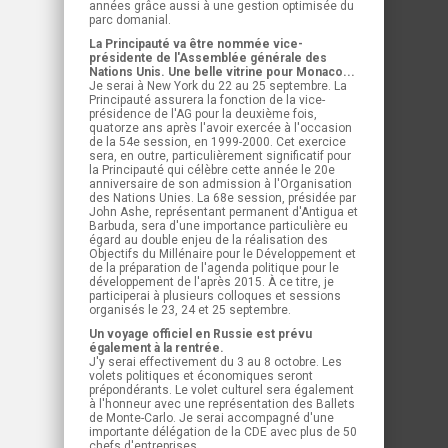
années grâce aussi à une gestion optimisée du
parc domanial.
La Principauté va être nommée vice-
présidente de l'Assemblée générale des
Nations Unis. Une belle vitrine pour Monaco...
Je serai à New York du 22 au 25 septembre. La
Principauté assurera la fonction de la vice-
présidence de l'AG pour la deuxième fois,
quatorze ans après l'avoir exercée à l'occasion
de la 54e session, en 1999-2000. Cet exercice
sera, en outre, particulièrement significatif pour
la Principauté qui célèbre cette année le 20e
anniversaire de son admission à l'Organisation
des Nations Unies. La 68e session, présidée par
John Ashe, représentant permanent d'Antigua et
Barbuda, sera d'une importance particulière eu
égard au double enjeu de la réalisation des
Objectifs du Millénaire pour le Développement et
de la préparation de l'agenda politique pour le
développement de l'après 2015. À ce titre, je
participerai à plusieurs colloques et sessions
organisés le 23, 24 et 25 septembre.
Un voyage officiel en Russie est prévu
également à la rentrée.
J'y serai effectivement du 3 au 8 octobre. Les
volets politiques et économiques seront
prépondérants. Le volet culturel sera également
à l'honneur avec une représentation des Ballets
de Monte-Carlo. Je serai accompagné d'une
importante délégation de la CDE avec plus de 50
chefs d'entreprises.