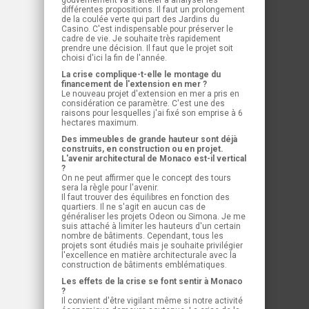
gouvernement va s'atteler à analyser les
différentes propositions. Il faut un prolongement
de la coulée verte qui part des Jardins du
Casino. C'est indispensable pour préserver le
cadre de vie. Je souhaite très rapidement
prendre une décision. Il faut que le projet soit
choisi d'ici la fin de l'année.
La crise complique-t-elle le montage du
financement de l'extension en mer ?
Le nouveau projet d'extension en mer a pris en
considération ce paramètre. C'est une des
raisons pour lesquelles j'ai fixé son emprise à 6
hectares maximum.
Des immeubles de grande hauteur sont déjà
construits, en construction ou en projet.
L'avenir architectural de Monaco est-il vertical
?
On ne peut affirmer que le concept des tours
sera la règle pour l'avenir.
Il faut trouver des équilibres en fonction des
quartiers. Il ne s'agit en aucun cas de
généraliser les projets Odeon ou Simona. Je me
suis attaché à limiter les hauteurs d'un certain
nombre de bâtiments. Cependant, tous les
projets sont étudiés mais je souhaite privilégier
l'excellence en matière architecturale avec la
construction de bâtiments emblématiques.
Les effets de la crise se font sentir à Monaco
?
Il convient d'être vigilant même si notre activité