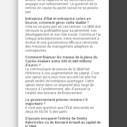
atouts, de la capacité et du savoir-faire pour
engager son redressement. La question de la
remise en cause du pacte social ne se posera
pas.
Entreprise d'État et entreprise cotée en
bourse, comment gérer cette dualité ?
Cela ne se pose pas en ces termes. La SBM doit
retrouver la profitabilité pour sa pérennité, son
développement et son rôle social. Comme je l'ai
indiqué précédemment, notre environnement a
évolué et une gouvernance efficace nécessite
des mesures de management adaptées et
courageuses.
Comment financer les travaux de la place du
Casino évalués entre 620 et 680 millions
d'euros ?
Le communiqué de presse de la SBM fait
référence à une augmentation de capital. C'est
une option qui a reçu mon accord car elle me
paraît revêtir de nombreux avantages. Cette
option entre dans un dispositif plus large de
recours à l'endettement, afin d'assurer la
totalité des besoins de financement.
Le gouvernement princier restera-t-il
majoritaire ?
Il n'est pas question que l'État descende en
deçà de 55/56 % des parts.
D'aucuns évoquent l'entrée de Dmitry
Rybolovlev ou de Bernard Arnault au capital de
la SBM...