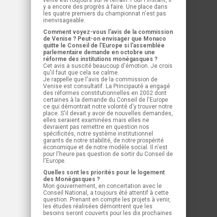
vérité est toujours sur le terrain. Pour l'instant, il
y a encore des progrès à faire. Une place dans
les quatre premiers du championnat n'est pas
inenvisageable.
Comment voyez-vous l'avis de la commission
de Venise ? Peut-on envisager que Monaco
quitte le Conseil de l'Europe si l'assemblée
parlementaire demande en octobre une
réforme des institutions monégasques ?
Cet avis a suscité beaucoup d'émotion. Je crois
qu'il faut que cela se calme.
Je rappelle que l'avis de la commission de
Venise est consultatif. La Principauté a engagé
des réformes constitutionnelles en 2002 dont
certaines à la demande du Conseil de l'Europe
ce qui démontrait notre volonté d'y trouver notre
place. S'il devait y avoir de nouvelles demandes,
elles seraient examinées mais elles ne
devraient pas remettre en question nos
spécificités, notre système institutionnel
garants de notre stabilité, de notre prospérité
économique et de notre modèle social. Il n'est
pour l'heure pas question de sortir du Conseil de
l'Europe.
Quelles sont les priorités pour le logement
des Monégasques ?
Mon gouvernement, en concertation avec le
Conseil National, a toujours été attentif à cette
question. Prenant en compte les projets à venir,
les études réalisées démontrent que les
besoins seront couverts pour les dix prochaines