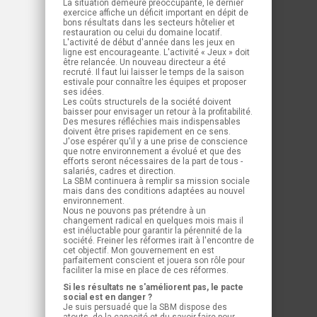
La situation demeure préoccupante, le dernier
exercice affiche un déficit important en dépit de
bons résultats dans les secteurs hôtelier et
restauration ou celui du domaine locatif.
L'activité de début d'année dans les jeux en
ligne est encourageante. L'activité « Jeux » doit
être relancée. Un nouveau directeur a été
recruté. Il faut lui laisser le temps de la saison
estivale pour connaître les équipes et proposer
ses idées.
Les coûts structurels de la société doivent
baisser pour envisager un retour à la profitabilité.
Des mesures réfléchies mais indispensables
doivent être prises rapidement en ce sens.
J'ose espérer qu'il y a une prise de conscience
que notre environnement a évolué et que des
efforts seront nécessaires de la part de tous -
salariés, cadres et direction.
La SBM continuera à remplir sa mission sociale
mais dans des conditions adaptées au nouvel
environnement.
Nous ne pouvons pas prétendre à un
changement radical en quelques mois mais il
est inéluctable pour garantir la pérennité de la
société. Freiner les réformes irait à l'encontre de
cet objectif. Mon gouvernement en est
parfaitement conscient et jouera son rôle pour
faciliter la mise en place de ces réformes.
Si les résultats ne s'améliorent pas, le pacte
social est en danger ?
Je suis persuadé que la SBM dispose des