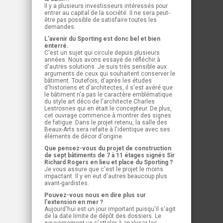
Il y a plusieurs investisseurs intéressés pour
entrer au capital de la société. Il ne sera peut-
être pas possible de satisfaire toutes les
demandes.
L'avenir du Sporting est donc bel et bien
enterré.
C'est un sujet qui circule depuis plusieurs
années. Nous avons essayé de réfléchir à
d'autres solutions. Je suis très sensible aux
arguments de ceux qui souhaitent conserver le
bâtiment. Toutefois, d'après les études
d'historiens et d'architectes, il s'est avéré que
le bâtiment n'a pas le caractère emblématique
du style art déco de l'architecte Charles
Lestrosnes qui en était le concepteur. De plus,
cet ouvrage commence à montrer des signes
de fatigue. Dans le projet retenu, la salle des
Beaux-Arts sera refaite à l'identique avec ses
éléments de décor d'origine.
Que pensez-vous du projet de construction
de sept bâtiments de 7 à 11 étages signés Sir
Richard Rogers en lieu et place du Sporting ?
Je vous assure que c'est le projet le moins
impactant. Il y en eut d'autres beaucoup plus
avant-gardistes.
Pouvez-vous nous en dire plus sur
l'extension en mer ?
Aujourd'hui est un jour important puisqu'il s'agit
de la date limite de dépôt des dossiers. Le