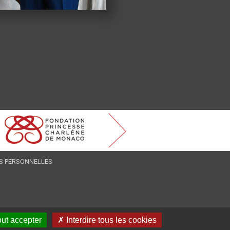
S PERSONNELLES
out accepter
✗ Interdire tous les cookies