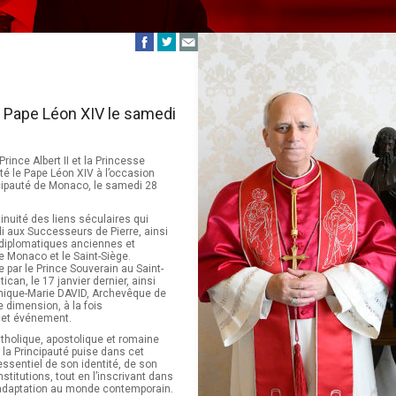
le Pape Léon XIV le samedi
ince Albert II et la Princesse
té le Pape Léon XIV à l’occasion
ncipauté de Monaco, le samedi 28
tinuité des liens séculaires qui
i aux Successeurs de Pierre, ainsi
 diplomatiques anciennes et
e Monaco et le Saint-Siège.
e par le Prince Souverain au Saint-
ican, le 17 janvier dernier, ainsi
nique-Marie DAVID, Archevêque de
 dimension, à la fois
 cet événement.
atholique, apostolique et romaine
, la Principauté puise dans cet
essentiel de son identité, de son
nstitutions, tout en l’inscrivant dans
’adaptation au monde contemporain.