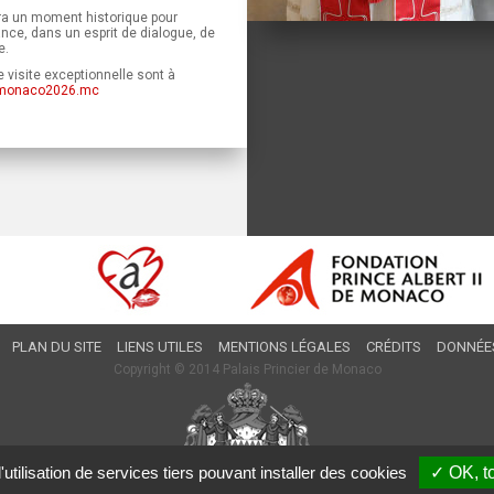
era un moment historique pour
nce, dans un esprit de dialogue, de
e.
 visite exceptionnelle sont à
monaco2026.mc
PLAN DU SITE
LIENS UTILES
MENTIONS LÉGALES
CRÉDITS
DONNÉE
Copyright © 2014 Palais Princier de Monaco
utilisation de services tiers pouvant installer des cookies
✓ OK, t