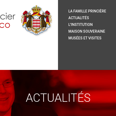
S.
S.
S.
S.
Le
Ar
H
Or
La
Le
L
La
Ja
Le
Pu
Ve
LA FAMILLE PRINCIÈRE
P
P
ACTUALITÉS
L'INSTITUTION
MAISON SOUVERAINE
MUSÉES ET VISITES
ACTUALITÉS