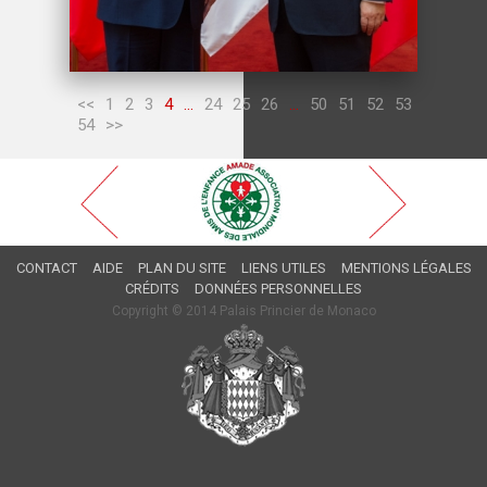
<<
1
2
3
4
...
24
25
26
...
50
51
52
53
54
>>
CONTACT
AIDE
PLAN DU SITE
LIENS UTILES
MENTIONS LÉGALES
CRÉDITS
DONNÉES PERSONNELLES
Copyright © 2014 Palais Princier de Monaco