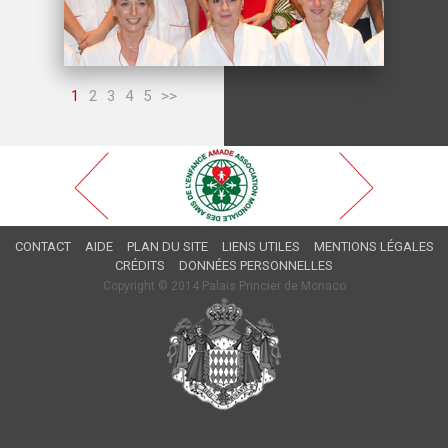
1
2
3
4
5
>>
CONTACT
AIDE
PLAN DU SITE
LIENS UTILES
MENTIONS LÉGALES
CRÉDITS
DONNÉES PERSONNELLES
Copyright © 2014 Palais Princier de Monaco