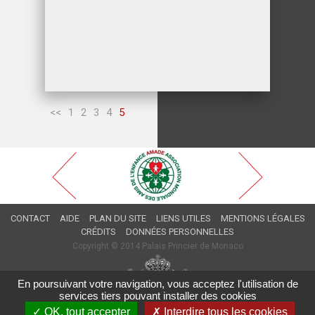
<<
1
2
3
4
5
CONTACT
AIDE
PLAN DU SITE
LIENS UTILES
MENTIONS LÉGALES
CRÉDITS
DONNÉES PERSONNELLES
Copyright © 2014 Palais Princier de Monaco
En poursuivant votre navigation, vous acceptez l'utilisation de
services tiers pouvant installer des cookies
✓ OK, tout accepter
✗ Interdire tous les cookies