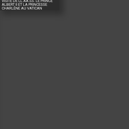
VISITE DE LL.AA.SS. LE PRINCE
ALBERT II ET LA PRINCESSE
CHARLÈNE AU VATICAN