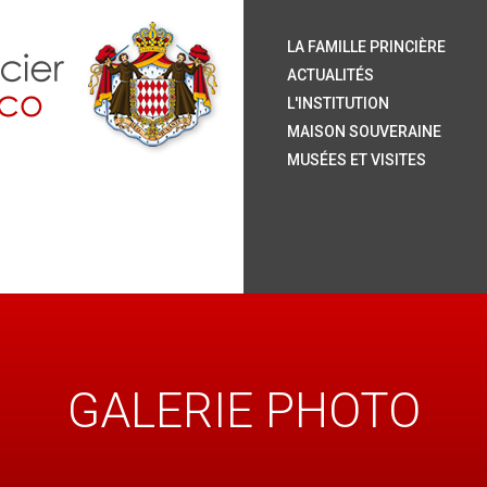
S.
S.
S.
S.
Le
Ar
H
Or
La
Le
L
La
Ja
Le
Pu
Ve
LA FAMILLE PRINCIÈRE
P
P
ACTUALITÉS
L'INSTITUTION
MAISON SOUVERAINE
MUSÉES ET VISITES
GALERIE PHOTO